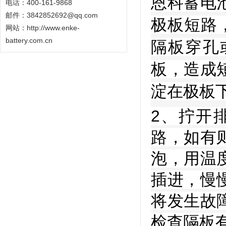
恩科蓄电
电话：400-161-9868
邮件：3842852692@qq.com
极板短路
网站：
http://www.enke-
battery.com.cn
隔板穿孔
板，造成
淀在极板
2、拧开
路，如有
泡，用温
插进，慢
将发生故
检查隔板