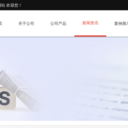
网站 欢迎您！
新闻资讯
页
关于公司
公司产品
案例展