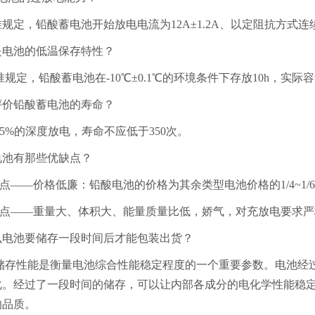
定，铅酸蓄电池开始放电电流为12A±1.2A、以定阻抗方式连续放
是电池的低温保存特性？
定，铅酸蓄电池在-10℃±0.1℃的环境条件下存放10h，实际容
评价铅酸蓄电池的寿命？
%的深度放电，寿命不应低于350次。
电池有那些优缺点？
——价格低廉：铅酸电池的价格为其余类型电池价格的1/4~1
点——重量大、体积大、能量质量比低，娇气，对充放电要求严
么电池要储存一段时间后才能包装出货？
存性能是衡量电池综合性能稳定程度的一个重要参数。电池经过
化。经过了一段时间的储存，可以让内部各成分的电化学性能稳
的品质。