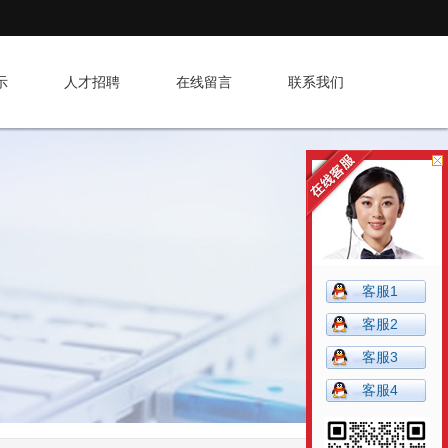
示
人才招聘
在线留言
联系我们
客服1
客服2
客服3
客服4