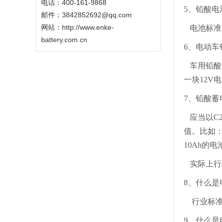
电话：400-161-9868
5、铅酸电
邮件：3842852692@qq.com
网站：
http://www.enke-
电池标准 
battery.com.cn
6、电动
车用铅酸电
一块12V
7、铅酸
应当以C2
值。比如：
10Ah的电
实际上行业
8、什么
行业标准规
9、什么