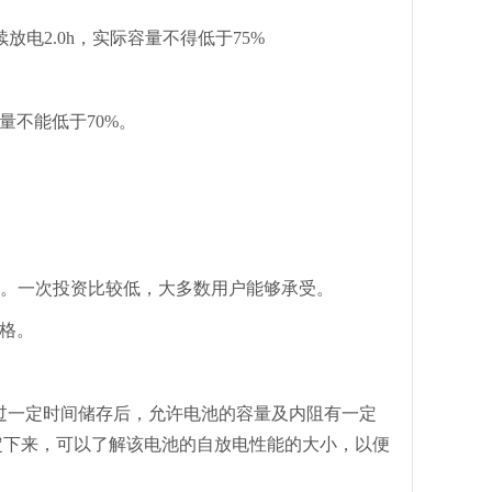
电2.0h，实际容量不得低于75%
量不能低于70%。
/6。一次投资比较低，大多数用户能够承受。
格。
一定时间储存后，允许电池的容量及内阻有一定
定下来，可以了解该电池的自放电性能的大小，以便