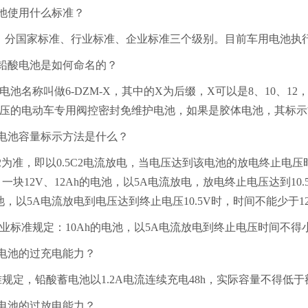
1
池使用什么标准？
分国家标准、行业标准、企业标准三个级别。目前车用电池执行的是编号
车铅酸电池是如何命名的？
池名称叫做6-DZM-X，其中的X为后缀，X可以是8、10、1
电压的电动车专用阀控密封免维护电池，如果是胶体电池，其标示方法
蓄电池容量标示方法是什么？
为准，即以0.5C2电流放电，当电压达到该电池的放电终止电
一块12V、12Ah的电池，以5A电流放电，放电终止电压达到10.5
池，以5A电流放电到电压达到终止电压10.5V时，时间不能少于120
标准规定：10Ah的电池，以5A电流放电到终止电压时间不得小于12
是电池的过充电能力？
定，铅酸蓄电池以1.2A电流连续充电48h，实际容量不得低于
是电池的过放电能力？