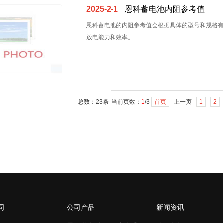
2025-2-1
恩科蓄电池内阻参考值
恩科蓄电池的内阻参考值会根据具体的型号和规格
放电能力和效率。...
总数：23条 当前页数：
1
/3
首页
上一页
1
2
司
公司产品
新闻资讯