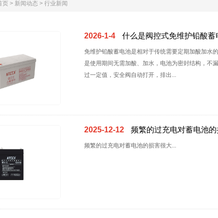
首页
>
新闻动态
>
行业新闻
2026-1-4
什么是阀控式免维护铅酸蓄
免维护铅酸蓄电池是相对于传统需要定期加酸加水的
是使用期间无需加酸、加水，电池为密封结构，不
过一定值，安全阀自动打开，排出...
2025-12-12
频繁的过充电对蓄电池的
频繁的过充电对蓄电池的损害很大...